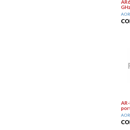
AR6
GH
AOR
CO
AR-
por
AOR
CO