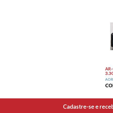
AR-
3.3
AOR
CO
Cadastre-se e rece