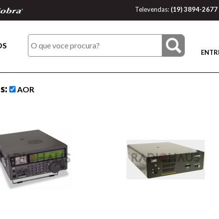
Televendas:
(19) 3894-2677
OS
ENTR
os:
AOR