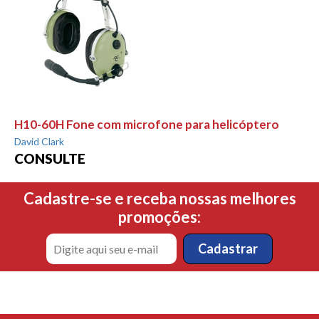
H10-60H Fone com microfone para helicóptero
David Clark
CONSULTE
Cadastre-se e receba nossas melhores
promoções: