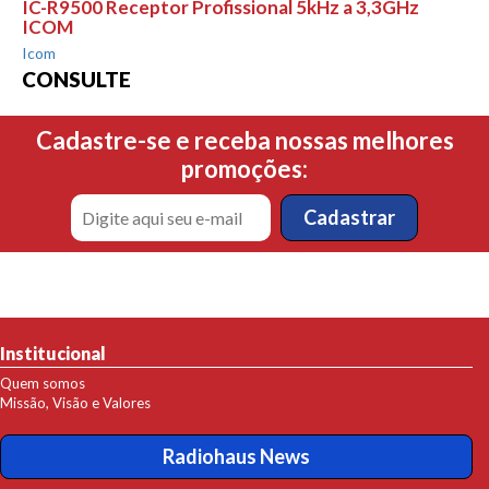
IC-R9500 Receptor Profissional 5kHz a 3,3GHz
ICOM
Icom
CONSULTE
Cadastre-se e receba nossas melhores
promoções:
Institucional
Quem somos
Missão, Visão e Valores
Radiohaus News