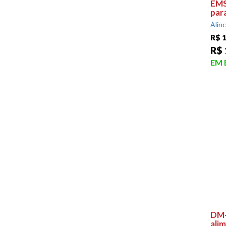
EMS
par
Alin
R$ 
R$ 
EM
DM-
ali