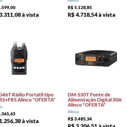
co
Alinco
.599,00
R$ 5.128,85
3.311,08 à vista
R$ 4.718,54 à vista
G46T Rádio Portátil tipo
DM-530T Fonte de
S+FRS Alinco *OFERTA*
Alimentação Digital 30A
Alinco *OFERTA*
co
Alinco
.365,63
R$ 3.485,34
1.256,38 à vista
R$ 3.206,51 à vista