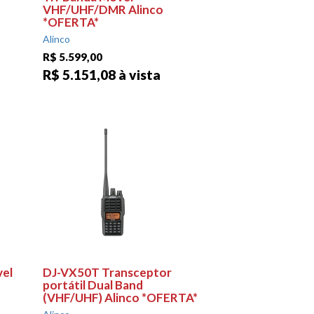
VHF/UHF/DMR Alinco
*OFERTA*
Alinco
R$ 5.599,00
R$ 5.151,08 à vista
el
DJ-VX50T Transceptor
portátil Dual Band
(VHF/UHF) Alinco *OFERTA*