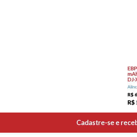
EBP
mAh
DJ-
Alin
R$ 
R$ 
Cadastre-se e rece