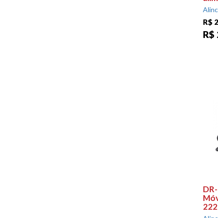
Alin
R$ 2
R$ 
DR-
Móv
222