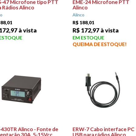
-47 Microfone tipo PTT
EME-24 Microfone PTT
a Rádios Alinco
Alinco
co
Alinco
188,01
R$ 188,01
172,97 à vista
R$ 172,97 à vista
 ESTOQUE
EM ESTOQUE
QUEIMA DE ESTOQUE!
430TR Alinco - Fonte de
ERW-7 Cabo interface PC
mentação 30A, 5-15Vcc
USB para rádios Alinco