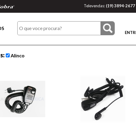
Televendas:
(19) 3894-2677
OS
ENTR
os:
Alinco