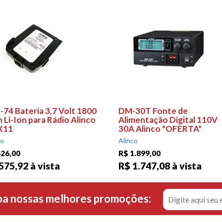
-74 Bateria 3,7 Volt 1800
DM-30T Fonte de
 Li-Ion para Rádio Alinco
Alimentação Digital 110V
X11
30A Alinco *OFERTA*
co
Alinco
626,00
R$ 1.899,00
575,92 à vista
R$ 1.747,08 à vista
ba nossas melhores promoções: