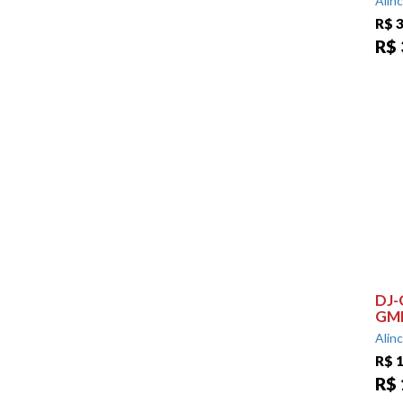
Alin
R$ 3
R$ 
DJ-
GMR
Alin
R$ 1
R$ 