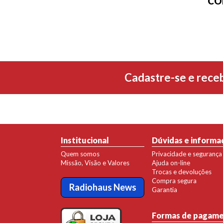
CO
Cadastre-se e rece
Institucional
Dúvidas e informa
Quem somos
Privacidade e segurança
Missão, Visão e Valores
Ajuda on-line
Trocas e devoluções
Compra segura
Radiohaus News
Garantia
Formas de pagam