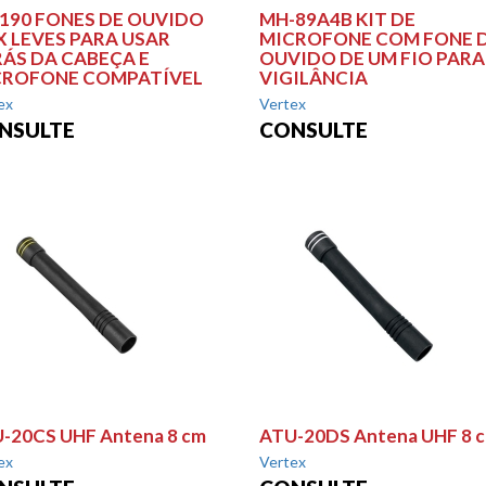
190 FONES DE OUVIDO
MH-89A4B KIT DE
 LEVES PARA USAR
MICROFONE COM FONE 
ÁS DA CABEÇA E
OUVIDO DE UM FIO PARA
CROFONE COMPATÍVEL
VIGILÂNCIA
ex
Vertex
NSULTE
CONSULTE
-20CS UHF Antena 8 cm
ATU-20DS Antena UHF 8 
ex
Vertex