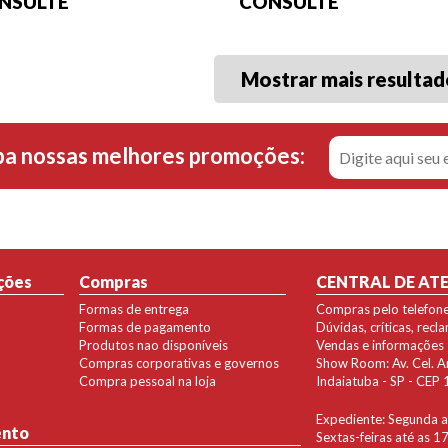
NSULTE
CONSULTE
Mostrar mais resultad
ba nossas melhores promoções:
ções
Compras
CENTRAL DE AT
Formas de entrega
Compras pelo telefon
Formas de pagamento
Dúvidas, críticas, rec
Produtos nao disponíveis
Vendas e informações
Compras corporativas e governos
Show Room: Av. Cel. Ant
Compra pessoal na loja
Indaiatuba - SP - CE
Expediente: Segunda a 
ento
Sextas-feiras até as 1