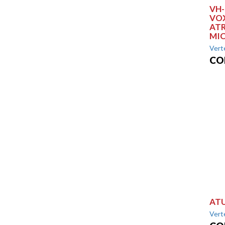
VH-
VOX
ATR
MI
Vert
CO
ATU
Vert