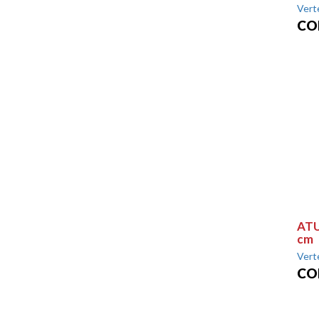
Vert
CO
ATU
cm
Vert
CO