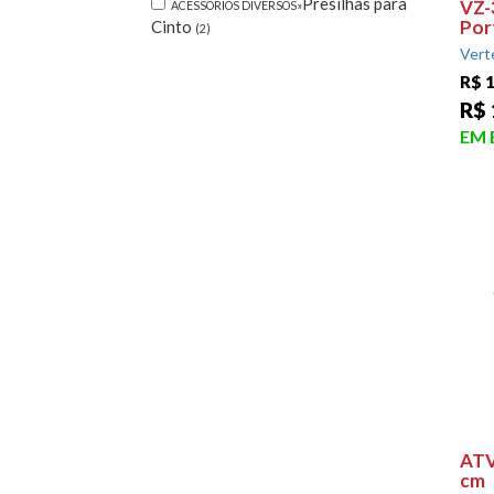
Presilhas para
VZ-
ACESSÓRIOS DIVERSOS»
Port
Cinto
(2)
Vert
R$ 1
R$ 
EM
ATV
cm