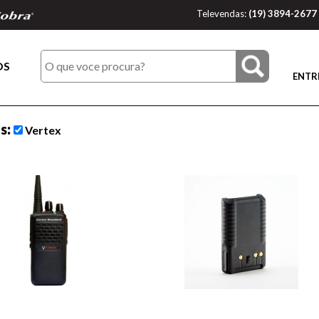
Televendas:
(19) 3894-2677
OS
ENTR
os:
Vertex