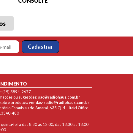
CONSULTE
os
ENDIMENTO
e: (19) 3894-2677
lamações ou sugestões:
sac@radiohaus.com.br
 sobre produtos:
vendas-radio@radiohaus.com.br
ônio Estanislau do Amaral, 635 Cj. 4 - Itaici Office -
P 13340-480
quinta-feira das 8:30 as 12:00, das 13:30 as 18:00
7:00