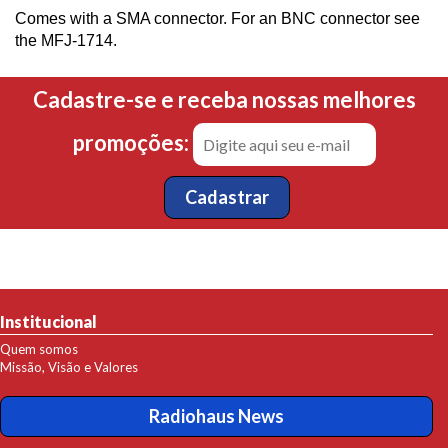
Comes with a SMA connector. For an BNC connector see
the MFJ-1714.
Cadastre-se e receba nossas melhores
promoções:
Institucional
Quem somos
Missão, Visão e Valores
Radiohaus News