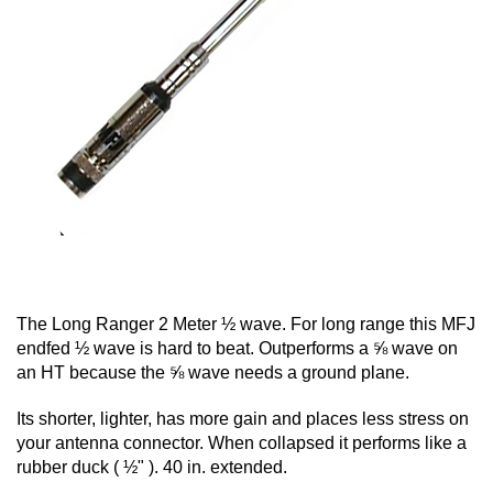
The Long Ranger 2 Meter ½ wave. For long range this MFJ
endfed ½ wave is hard to beat. Outperforms a ⅝ wave on
an HT because the ⅝ wave needs a ground plane.
Its shorter, lighter, has more gain and places less stress on
your antenna connector. When collapsed it performs like a
rubber duck ( ½" ). 40 in. extended.