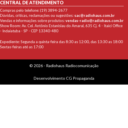
CENTRAL DE ATENDIMENTO
Compras pelo telefone: (19) 3894-2677
Dúvidas, críticas, reclamações ou sugestões:
sac@radiohaus.com.br
Vendas e informações sobre produtos:
vendas-radio@radiohaus.com.br
Show Room: Av. Cel. Antônio Estanislau do Amaral, 635 Cj. 4 - Itaici Office
- Indaiatuba - SP - CEP 13340-480
Expediente: Segunda a quinta-feira das 8:30 as 12:00, das 13:30 as 18:00
Sextas-feiras até as 17:00
© 2026 - Radiohaus Radiocomunicação
Desenvolvimento
CG Propaganda