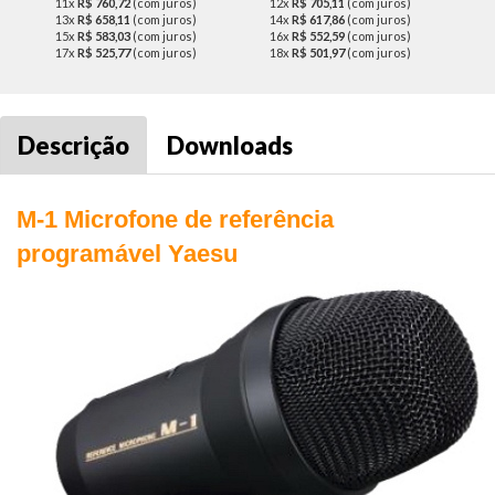
11x
R$ 760,72
(com juros)
12x
R$ 705,11
(com juros)
13x
R$ 658,11
(com juros)
14x
R$ 617,86
(com juros)
15x
R$ 583,03
(com juros)
16x
R$ 552,59
(com juros)
17x
R$ 525,77
(com juros)
18x
R$ 501,97
(com juros)
Descrição
Downloads
M-1 Microfone de referência
programável Yaesu