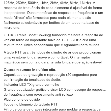
125Hz, 250Hz, 500Hz, 1kHz, 2kHz, 4kHz, 8kHz, 16kHz). A
resposta de frequência de cada elemento é ajustável de forma
independente. Duas memórias de resposta de frequência e um
modo “direto” são fornecidos para cada elemento e são
facilmente selecionáveis ​​por botões de um toque na base do
microfone.
O TBC (Treble Boost Cowling) fornecido melhora a resposta de
voz em torno da importante faixa de 1 - 1,5 kHz e cria uma
textura tonal única condensada que é agradável para muitos.
A tecla PTT usa três tubos de cilindro de ar que proporcionam
uma keystone longa, suave e confortável. O interruptor
magnético sem contato garante vida longa e operação estável.
Outros recursos incluídos são:
Capacidade de gravação e reprodução (20 segundos) para
confirmação da tonalidade do áudio;
Indicador LED TX grande vermelho
Grande equalizador gráfico e visor LCD com escopo de resposta
de frequência com revestimento anti-reflexo
Plug do fone de ouvido
Toque no bloqueio do teclado PTT
Filtro de corte de graves integrado para moldar a resposta de