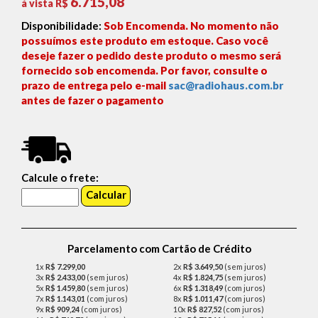
6.715,08
á vista R$
Disponibilidade:
Sob Encomenda. No momento não
possuímos este produto em estoque. Caso você
deseje fazer o pedido deste produto o mesmo será
fornecido sob encomenda. Por favor, consulte o
prazo de entrega pelo e-mail
sac@radiohaus.com.br
antes de fazer o pagamento
Calcule o frete:
Parcelamento com Cartão de Crédito
1x
R$ 7.299,00
2x
R$ 3.649,50
(sem juros)
3x
R$ 2.433,00
(sem juros)
4x
R$ 1.824,75
(sem juros)
5x
R$ 1.459,80
(sem juros)
6x
R$ 1.318,49
(com juros)
7x
R$ 1.143,01
(com juros)
8x
R$ 1.011,47
(com juros)
9x
R$ 909,24
(com juros)
10x
R$ 827,52
(com juros)