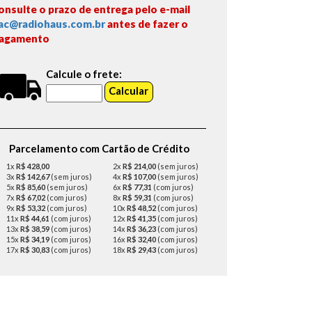
onsulte o prazo de entrega pelo e-mail
ac@radiohaus.com.br
antes de fazer o
agamento
Calcule o frete:
Parcelamento com Cartão de Crédito
1x
R$ 428,00
2x
R$ 214,00
(sem juros)
3x
R$ 142,67
(sem juros)
4x
R$ 107,00
(sem juros)
5x
R$ 85,60
(sem juros)
6x
R$ 77,31
(com juros)
7x
R$ 67,02
(com juros)
8x
R$ 59,31
(com juros)
9x
R$ 53,32
(com juros)
10x
R$ 48,52
(com juros)
11x
R$ 44,61
(com juros)
12x
R$ 41,35
(com juros)
13x
R$ 38,59
(com juros)
14x
R$ 36,23
(com juros)
15x
R$ 34,19
(com juros)
16x
R$ 32,40
(com juros)
17x
R$ 30,83
(com juros)
18x
R$ 29,43
(com juros)