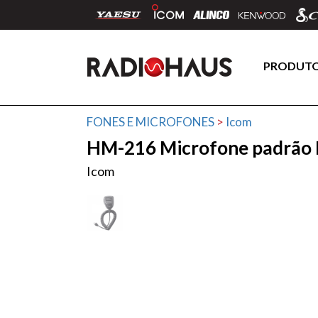
PRODUT
FONES E MICROFONES
>
Icom
HM-216 Microfone padrão 
Icom