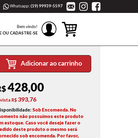
Whatsapp:
(19) 99939-5597
Bem vindo!
E OU CADASTRE-SE
Adicionar ao carrinho
428,00
R$
393,76
 vista R$
isponibilidade:
Sob Encomenda. No
omento não possuímos este produto
m estoque. Caso você deseje fazer o
edido deste produto o mesmo será
ornecido sob encomenda. Por favor,