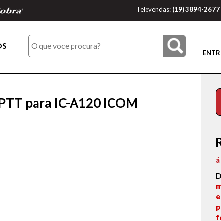
Televendas:
(19) 3894-2677
OS
ENTR
PTT para IC-A120 ICOM
á
D
m
e
p
f