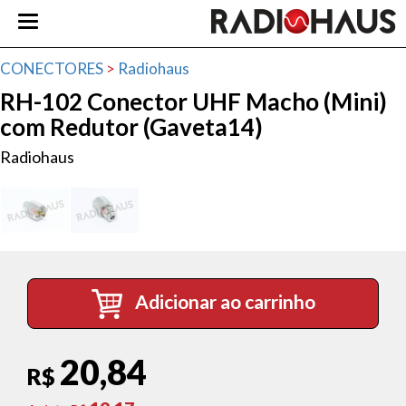
CONECTORES
>
Radiohaus
RH-102 Conector UHF Macho (Mini)
com Redutor (Gaveta14)
Radiohaus
Adicionar ao carrinho
20,84
R$