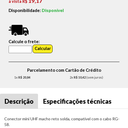
19,17
á vista R$
Disponibilidade:
Disponível
Calcule o frete:
Parcelamento com Cartão de Crédito
1x
R$ 20,84
2x
R$ 10,42
(sem juros)
Descrição
Especificações técnicas
Conector mini UHF macho reto solda, compatível com o cabo RG-
58.