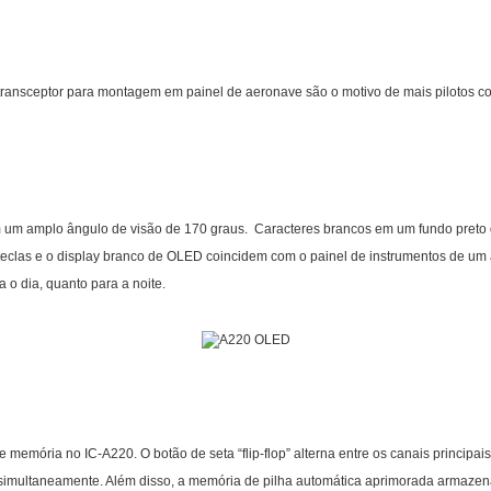
 transceptor para montagem em painel de aeronave são o motivo de mais pilotos 
um amplo ângulo de visão de 170 graus. Caracteres brancos em um fundo preto dão
teclas e o display branco de OLED coincidem com o painel de instrumentos de um
 o dia, quanto para a noite.
e memória no IC-A220. O botão de seta “flip-flop” alterna entre os canais principa
 simultaneamente. Além disso, a memória de pilha automática aprimorada armazen