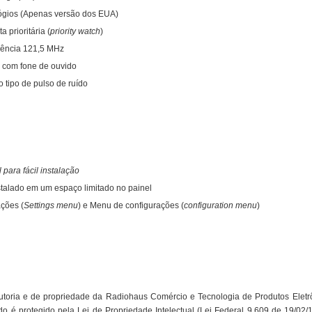
lógios (Apenas versão dos EUA)
ta prioritária (
priority watch
)
gência 121,5 MHz
z com fone de ouvido
 tipo de pulso de ruído
 para fácil instalação
stalado em um espaço limitado no painel
ções (
Settings menu
) e Menu de configurações (
configuration menu
)
toria e de propriedade da Radiohaus Comércio e Tecnologia de Produtos Eletrô
o é protegido pela Lei de Propriedade Intelectual (Lei Federal 9.609 de 19/02/