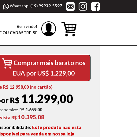
Whatsapp:
(19) 99939-5597
Bem vindo!
E OU CADASTRE-SE
Comprar mais barato nos
EUA
por US$ 1.229,00
e R$
12.958,00
(no cartão)
11.299,00
por R$
conomize: R$
1.659,00
10.395,08
 vista R$
isponibilidade:
Este produto não está
isponível para venda em nossa loja