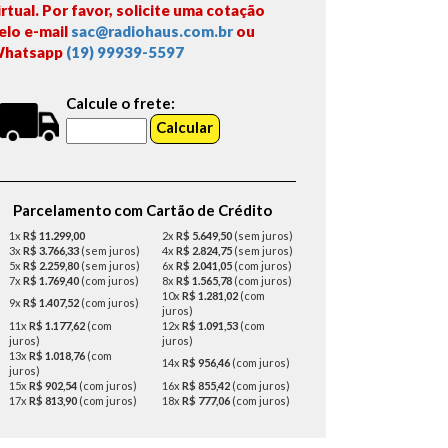
irtual. Por favor, solicite uma cotação
elo e-mail
sac@radiohaus.com.br
ou
hatsapp
(19) 99939-5597
Calcule o frete:
Parcelamento com Cartão de Crédito
1x
R$ 11.299,00
2x
R$ 5.649,50
(sem juros)
3x
R$ 3.766,33
(sem juros)
4x
R$ 2.824,75
(sem juros)
5x
R$ 2.259,80
(sem juros)
6x
R$ 2.041,05
(com juros)
7x
R$ 1.769,40
(com juros)
8x
R$ 1.565,78
(com juros)
10x
R$ 1.281,02
(com
9x
R$ 1.407,52
(com juros)
juros)
11x
R$ 1.177,62
(com
12x
R$ 1.091,53
(com
juros)
juros)
13x
R$ 1.018,76
(com
14x
R$ 956,46
(com juros)
juros)
15x
R$ 902,54
(com juros)
16x
R$ 855,42
(com juros)
17x
R$ 813,90
(com juros)
18x
R$ 777,06
(com juros)