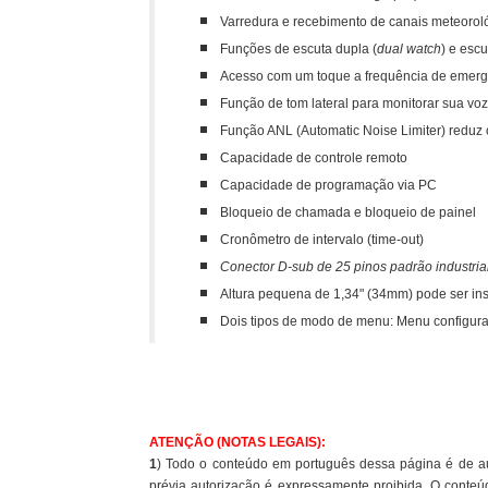
Varredura e recebimento de canais meteoro
Funções de escuta dupla (
dual watch
) e escu
Acesso com um toque a frequência de emer
Função de tom lateral para monitorar sua vo
Função ANL (Automatic Noise Limiter) reduz o
Capacidade de controle remoto
Capacidade de programação via PC
Bloqueio de chamada e bloqueio de painel
Cronômetro de intervalo (time-out)
Conector D-sub de 25 pinos
padrão industrial
Altura pequena de 1,34" (34mm) pode ser in
Dois tipos de modo de menu: Menu configura
ATENÇÃO (NOTAS LEGAIS):
1
) Todo o conteúdo em português dessa página é de au
prévia autorização é expressamente proibida. O conteúd