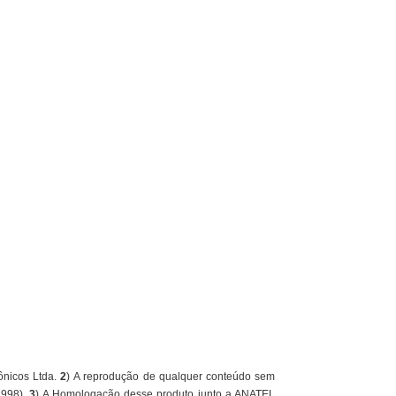
nicos Ltda.
2
) A reprodução de qualquer conteúdo sem
1998).
3
) A Homologação desse produto junto a ANATEL