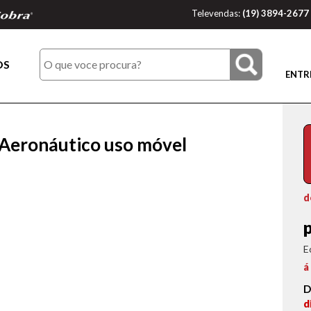
Televendas:
(19) 3894-2677
OS
ENTR
 Aeronáutico uso móvel
d
E
á
D
d