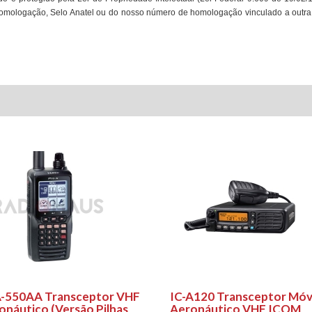
Homologação, Selo Anatel ou do nosso número de homologação vinculado a out
-550AA Transceptor VHF
IC-A120 Transceptor Móv
onáutico (Versão Pilhas
Aeronáutico VHF ICOM