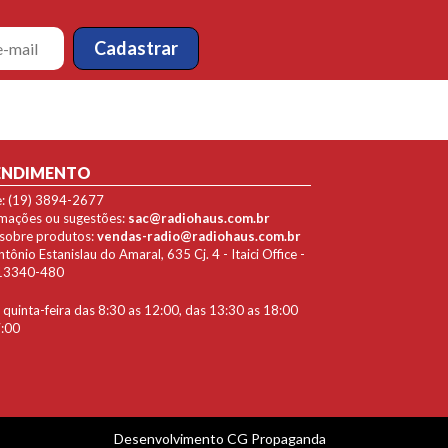
ENDIMENTO
e: (19) 3894-2677
lamações ou sugestões:
sac@radiohaus.com.br
 sobre produtos:
vendas-radio@radiohaus.com.br
ônio Estanislau do Amaral, 635 Cj. 4 - Itaici Office -
P 13340-480
quinta-feira das 8:30 as 12:00, das 13:30 as 18:00
7:00
Desenvolvimento
CG Propaganda