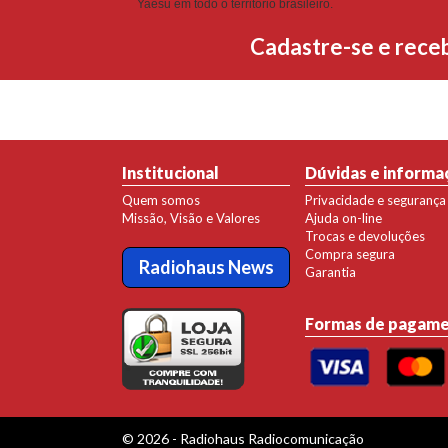
Yaesu em todo o território brasileiro.
Cadastre-se e rece
Institucional
Dúvidas e informa
Quem somos
Privacidade e segurança
Missão, Visão e Valores
Ajuda on-line
Trocas e devoluções
Compra segura
Radiohaus News
Garantia
Formas de pagam
© 2026 - Radiohaus Radiocomunicação