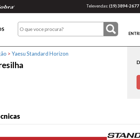
Televendas:
(19) 3894-2677
OS
ENTR
ção
>
Yaesu Standard Horizon
D
esilha
écnicas