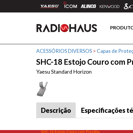
PRODUT
ACESSÓRIOS DIVERSOS
>
Capas de Prote
SHC-18 Estojo Couro com Pr
Yaesu Standard Horizon
Descrição
Especificações t
SHC-18 Estojo Couro com Presilha