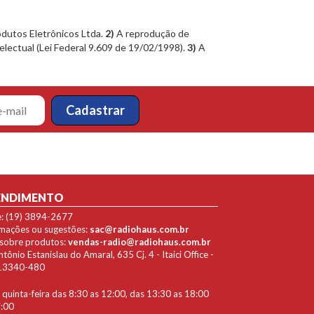
dutos Eletrônicos Ltda.
2)
A reprodução de
lectual (Lei Federal 9.609 de 19/02/1998).
3)
A
ENDIMENTO
e: (19) 3894-2677
lamações ou sugestões:
sac@radiohaus.com.br
 sobre produtos:
vendas-radio@radiohaus.com.br
ônio Estanislau do Amaral, 635 Cj. 4 - Itaici Office -
P 13340-480
quinta-feira das 8:30 as 12:00, das 13:30 as 18:00
7:00