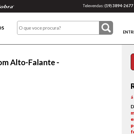
Televendas:
(19) 3894-2677
OS
ENTR
m Alto-Falante -
á
D
m
e
p
f