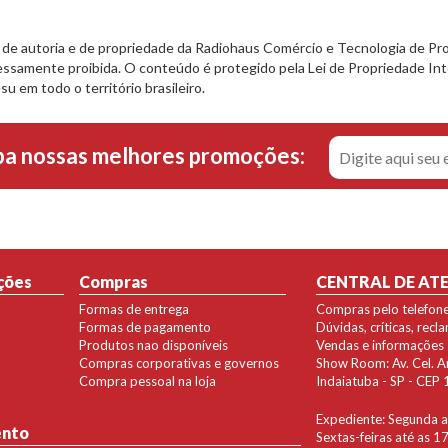
e autoria e de propriedade da Radiohaus Comércio e Tecnologia de Pro
ssamente proibida. O conteúdo é protegido pela Lei de Propriedade Inte
su em todo o território brasileiro.
ba nossas melhores promoções:
ções
Compras
CENTRAL DE AT
Formas de entrega
Compras pelo telefon
Formas de pagamento
Dúvidas, críticas, rec
Produtos nao disponíveis
Vendas e informações
Compras corporativas e governos
Show Room: Av. Cel. Ant
Compra pessoal na loja
Indaiatuba - SP - CE
Expediente: Segunda a 
ento
Sextas-feiras até as 1