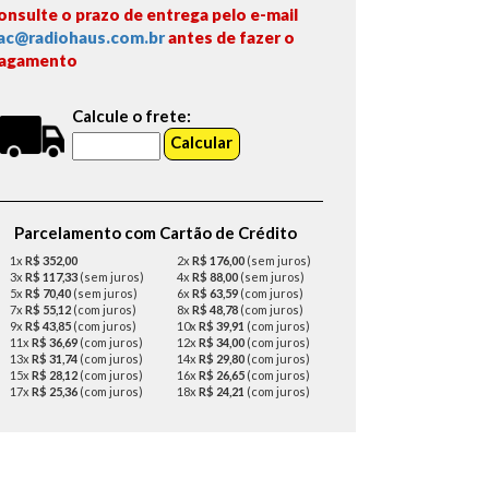
onsulte o prazo de entrega pelo e-mail
ac@radiohaus.com.br
antes de fazer o
agamento
Calcule o frete:
Parcelamento com Cartão de Crédito
1x
R$ 352,00
2x
R$ 176,00
(sem juros)
3x
R$ 117,33
(sem juros)
4x
R$ 88,00
(sem juros)
5x
R$ 70,40
(sem juros)
6x
R$ 63,59
(com juros)
7x
R$ 55,12
(com juros)
8x
R$ 48,78
(com juros)
9x
R$ 43,85
(com juros)
10x
R$ 39,91
(com juros)
11x
R$ 36,69
(com juros)
12x
R$ 34,00
(com juros)
13x
R$ 31,74
(com juros)
14x
R$ 29,80
(com juros)
15x
R$ 28,12
(com juros)
16x
R$ 26,65
(com juros)
17x
R$ 25,36
(com juros)
18x
R$ 24,21
(com juros)