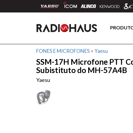
PRODUT
FONES E MICROFONES
>
Yaesu
SSM-17H Microfone PTT Co
Subistituto do MH-57A4B
Yaesu