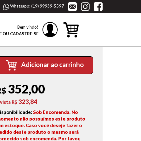
Whatsapp:
(19) 99939-5597
Bem vindo!
E OU CADASTRE-SE
Adicionar ao carrinho
352,00
R$
323,84
 vista R$
isponibilidade:
Sob Encomenda. No
omento não possuímos este produto
m estoque. Caso você deseje fazer o
edido deste produto o mesmo será
ornecido sob encomenda. Por favor,