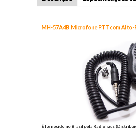
MH-57A4B Microfone PTT com Alto-
É fornecido no Brasil pela Radiohaus (Distribu