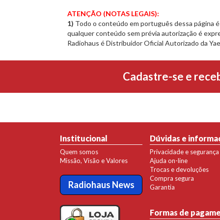
ATENÇÃO (NOTAS LEGAIS):
1)
Todo o conteúdo em português dessa página é d
qualquer conteúdo sem prévia autorização é expre
Radiohaus é Distribuidor Oficial Autorizado da Yae
Cadastre-se e rece
Institucional
Dúvidas e informa
Quem somos
Privacidade e segurança
Missão, Visão e Valores
Ajuda on-line
Trocas e devoluções
Compra segura
Radiohaus News
Garantia
Formas de pagam