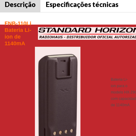
Descrição
Especificações técnicas
FNB-110Li
Bateria Li-
ion de
1140mA
Bateria Li-
ion para o
modelo HX-29
com capacida
de 1140mA.