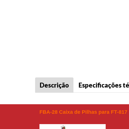
Descrição
Especificações t
FBA-28 Caixa de Pilhas para FT-817