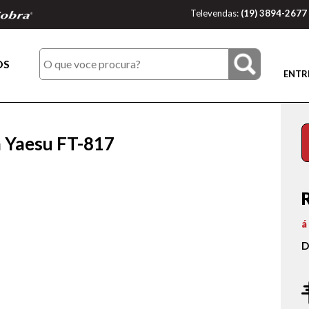
Televendas:
(19) 3894-2677
OS
ENTR
a Yaesu FT-817
á
D