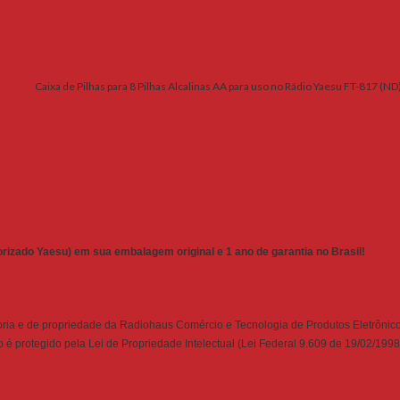
Caixa de Pilhas para 8 Pilhas Alcalinas AA para uso no Rádio Yaesu FT-817 (ND
torizado Yaesu) em sua embalagem original e 1 ano de garantia no Brasil!
ria e de propriedade da Radiohaus Comércio e Tecnologia de Produtos Eletrônico
é protegido pela Lei de Propriedade Intelectual (Lei Federal 9.609 de 19/02/1998