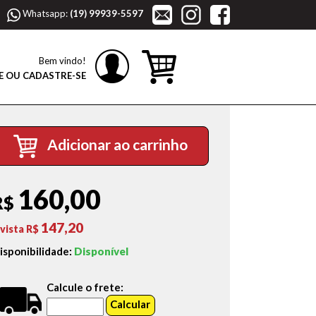
Whatsapp:
(19) 99939-5597
Bem vindo!
E OU CADASTRE-SE
Adicionar ao carrinho
160,00
R$
147,20
 vista R$
isponibilidade:
Disponível
Calcule o frete: