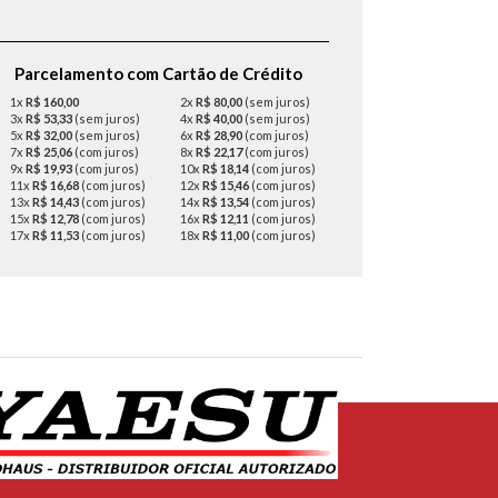
Parcelamento com Cartão de Crédito
1x
R$ 160,00
2x
R$ 80,00
(sem juros)
3x
R$ 53,33
(sem juros)
4x
R$ 40,00
(sem juros)
5x
R$ 32,00
(sem juros)
6x
R$ 28,90
(com juros)
7x
R$ 25,06
(com juros)
8x
R$ 22,17
(com juros)
9x
R$ 19,93
(com juros)
10x
R$ 18,14
(com juros)
11x
R$ 16,68
(com juros)
12x
R$ 15,46
(com juros)
13x
R$ 14,43
(com juros)
14x
R$ 13,54
(com juros)
15x
R$ 12,78
(com juros)
16x
R$ 12,11
(com juros)
17x
R$ 11,53
(com juros)
18x
R$ 11,00
(com juros)