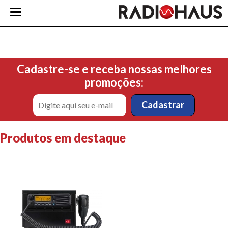
Cadastre-se e receba nossas melhores
promoções:
Produtos em destaque