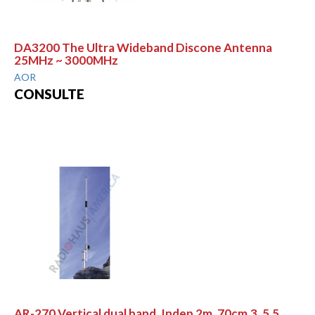
DA3200 The Ultra Wideband Discone Antenna
25MHz ~ 3000MHz
AOR
CONSULTE
AR-270 Vertical dual band, Indep 2m, 70cm,3, 5.5