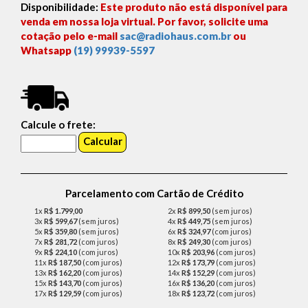
Disponibilidade:
Este produto não está disponível para
venda em nossa loja virtual. Por favor, solicite uma
cotação pelo e-mail
sac@radiohaus.com.br
ou
Whatsapp
(19) 99939-5597
Calcule o frete:
Parcelamento com Cartão de Crédito
1x
R$ 1.799,00
2x
R$ 899,50
(sem juros)
3x
R$ 599,67
(sem juros)
4x
R$ 449,75
(sem juros)
5x
R$ 359,80
(sem juros)
6x
R$ 324,97
(com juros)
7x
R$ 281,72
(com juros)
8x
R$ 249,30
(com juros)
9x
R$ 224,10
(com juros)
10x
R$ 203,96
(com juros)
11x
R$ 187,50
(com juros)
12x
R$ 173,79
(com juros)
13x
R$ 162,20
(com juros)
14x
R$ 152,29
(com juros)
15x
R$ 143,70
(com juros)
16x
R$ 136,20
(com juros)
17x
R$ 129,59
(com juros)
18x
R$ 123,72
(com juros)