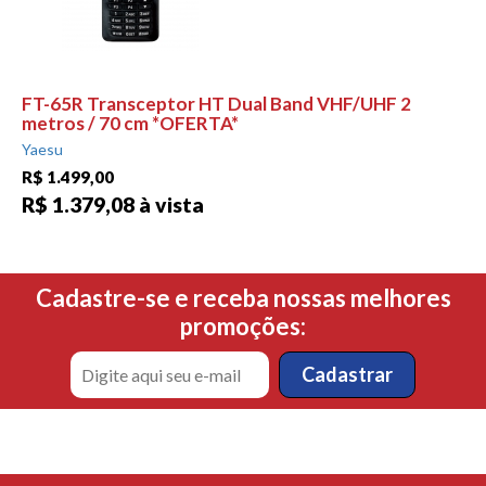
FT-65R Transceptor HT Dual Band VHF/UHF 2
metros / 70 cm *OFERTA*
Yaesu
R$ 1.499,00
R$ 1.379,08 à vista
Cadastre-se e receba nossas melhores
promoções: