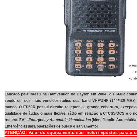
A Hom
Ho
vende
Lançado pela Yaesu na Hamvention de Dayton em 2004, o FT-60R conti
sendo um dos mais vendidos rádios dual band VHF/UHF (144/430 MHz)
mundo. O FT-60R possui circuito receptor de grande cobertura, excepcio
qualidade de áudio, o mais flexível rádio em relação a CTCSS/DCS e o n
recurso EAI -
Emergency Automatic Identification
(Identificação Automática
Emergência) para operações de busca e salvamento!
ATENÇÃO: Valor do equipamento não inclui impostos para o 