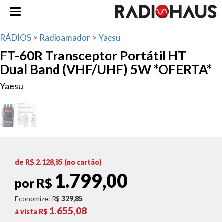
RÁDIOS
>
Radioamador
>
Yaesu
FT-60R Transceptor Portátil HT
Dual Band (VHF/UHF) 5W *OFERTA*
Yaesu
de R$
2.128,85
(no cartão)
1.799,00
por R$
Economize: R$
329,85
1.655,08
á vista R$