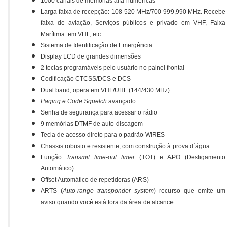
1000 canais de memórias alfa-numéricas
Larga faixa de recepção: 108-520 MHz/700-999,990 MHz. Recebe
faixa de aviação, Serviços públicos e privado em VHF, Faixa
Marítima em VHF, etc..
Sistema de Identificação de Emergência
Display LCD de grandes dimensões
2 teclas programáveis pelo usuário no painel frontal
Codificação CTCSS/DCS e DCS
Dual band, opera em VHF/UHF (144/430 MHz)
Paging e Code Squelch
avançado
Senha de segurança para acessar o rádio
9 memórias DTMF de auto-discagem
Tecla de acesso direto para o padrão WIRES
Chassis robusto e resistente, com construção à prova d´água
Função
Transmit time-out timer
(TOT) e APO (Desligamento
Automático)
Offset Automático de repetidoras (ARS)
ARTS (
Auto-range transponder system
) recurso que emite um
aviso quando você está fora da área de alcance