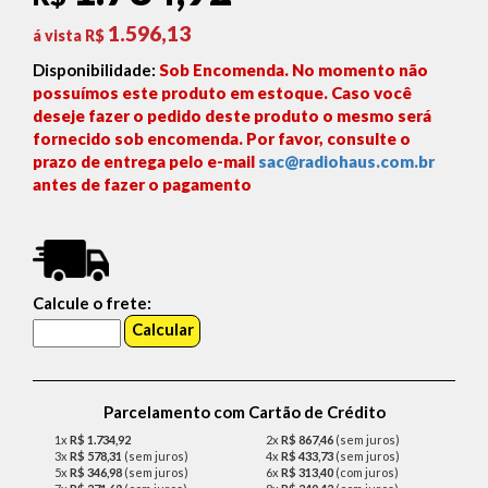
1.596,13
á vista R$
Disponibilidade:
Sob Encomenda. No momento não
possuímos este produto em estoque. Caso você
deseje fazer o pedido deste produto o mesmo será
fornecido sob encomenda. Por favor, consulte o
prazo de entrega pelo e-mail
sac@radiohaus.com.br
antes de fazer o pagamento
Calcule o frete:
Parcelamento com Cartão de Crédito
1x
R$ 1.734,92
2x
R$ 867,46
(sem juros)
3x
R$ 578,31
(sem juros)
4x
R$ 433,73
(sem juros)
5x
R$ 346,98
(sem juros)
6x
R$ 313,40
(com juros)