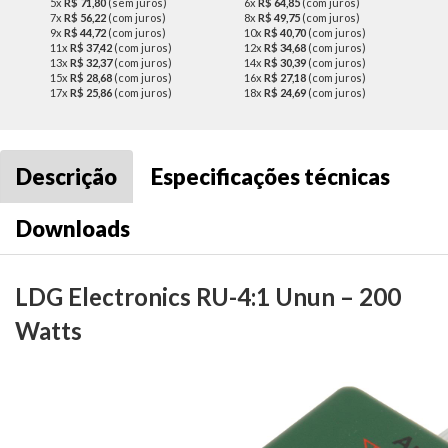
5x
R$ 71,80
(sem juros)
6x
R$ 64,85
(com juros)
7x
R$ 56,22
(com juros)
8x
R$ 49,75
(com juros)
9x
R$ 44,72
(com juros)
10x
R$ 40,70
(com juros)
11x
R$ 37,42
(com juros)
12x
R$ 34,68
(com juros)
13x
R$ 32,37
(com juros)
14x
R$ 30,39
(com juros)
15x
R$ 28,68
(com juros)
16x
R$ 27,18
(com juros)
17x
R$ 25,86
(com juros)
18x
R$ 24,69
(com juros)
Descrição
Especificações técnicas
Downloads
LDG Electronics RU-4:1 Unun – 200
Watts