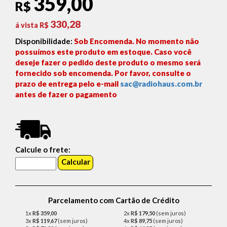
359,00
R$
330,28
á vista R$
Disponibilidade:
Sob Encomenda. No momento não
possuímos este produto em estoque. Caso você
deseje fazer o pedido deste produto o mesmo será
fornecido sob encomenda. Por favor, consulte o
prazo de entrega pelo e-mail
sac@radiohaus.com.br
antes de fazer o pagamento
Calcule o frete:
Parcelamento com Cartão de Crédito
1x
R$ 359,00
2x
R$ 179,50
(sem juros)
3x
R$ 119,67
(sem juros)
4x
R$ 89,75
(sem juros)