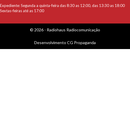
Expediente: Segunda a quinta-feira das 8:30 as 12:00, das 13:30 as 18:00
Sextas-feiras até as 17:00
© 2026 - Radiohaus Radiocomunicação
Desenvolvimento
CG Propaganda