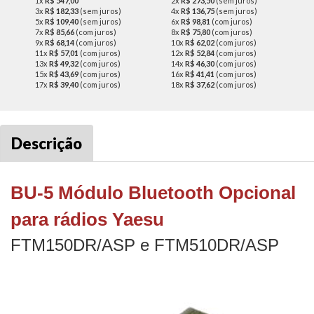
1x
R$ 547,00
2x
R$ 273,50
(sem juros)
3x
R$ 182,33
(sem juros)
4x
R$ 136,75
(sem juros)
5x
R$ 109,40
(sem juros)
6x
R$ 98,81
(com juros)
7x
R$ 85,66
(com juros)
8x
R$ 75,80
(com juros)
9x
R$ 68,14
(com juros)
10x
R$ 62,02
(com juros)
11x
R$ 57,01
(com juros)
12x
R$ 52,84
(com juros)
13x
R$ 49,32
(com juros)
14x
R$ 46,30
(com juros)
15x
R$ 43,69
(com juros)
16x
R$ 41,41
(com juros)
17x
R$ 39,40
(com juros)
18x
R$ 37,62
(com juros)
Descrição
BU-5 Módulo Bluetooth Opcional
para rádios Yaesu
FTM150DR/ASP e FTM510DR/ASP