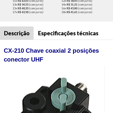
11x
R$ 63,05
(com juros)
12x
R$ 58,45
(com juros)
13x
R$ 54,55
(com juros)
14x
R$ 51,21
(com juros)
15x
R$ 48,33
(com juros)
16x
R$ 45,80
(com juros)
17x
R$ 43,58
(com juros)
18x
R$ 41,61
(com juros)
Descrição
Especificações técnicas
CX-210 Chave coaxial 2 posições
conector UHF