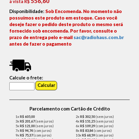
556,60
á vista R$
Disponibilidade:
Sob Encomenda. No momento não
possuímos este produto em estoque. Caso você
deseje fazer o pedido deste produto o mesmo será
fornecido sob encomenda. Por favor, consulte o
prazo de entrega pelo e-mail
sac@radiohaus.com.br
antes de fazer o pagamento
Calcule o frete:
Parcelamento com Cartão de Crédito
1x
R$ 605,00
2x
R$ 302,50
(sem juros)
3x
R$ 201,67
(sem juros)
4x
R$ 151,25
(sem juros)
5x
R$ 121,00
(sem juros)
6x
R$ 109,29
(com juros)
7x
R$ 94,74
(com juros)
8x
R$ 83,84
(com juros)
9x
R$ 75,37
(com juros)
10x
R$ 68,59
(com juros)