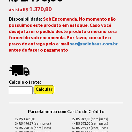
1.370,80
á vista R$
Disponibilidade:
Sob Encomenda. No momento não
possuímos este produto em estoque. Caso você
deseje fazer o pedido deste produto o mesmo será
fornecido sob encomenda. Por favor, consulte o
prazo de entrega pelo e-mail
sac@radiohaus.com.br
antes de fazer o pagamento
Calcule o frete:
Parcelamento com Cartão de Crédito
1x
R$ 1.490,00
2x
R$ 745,00
(sem juros)
3x
R$ 496,67
(sem juros)
4x
R$ 372,50
(sem juros)
5x
R$ 298,00
(sem juros)
6x
R$ 269,15
(com juros)