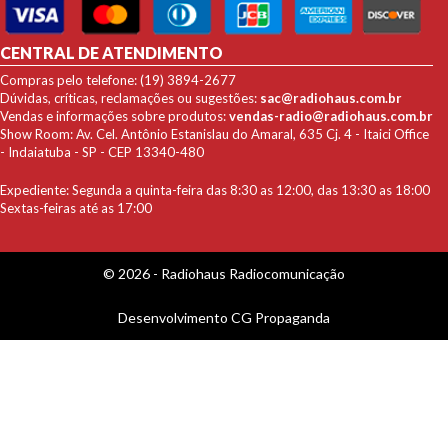
CENTRAL DE ATENDIMENTO
Compras pelo telefone: (19) 3894-2677
Dúvidas, críticas, reclamações ou sugestões:
sac@radiohaus.com.br
Vendas e informações sobre produtos:
vendas-radio@radiohaus.com.br
Show Room: Av. Cel. Antônio Estanislau do Amaral, 635 Cj. 4 - Itaici Office
- Indaiatuba - SP - CEP 13340-480
Expediente: Segunda a quinta-feira das 8:30 as 12:00, das 13:30 as 18:00
Sextas-feiras até as 17:00
© 2026 - Radiohaus Radiocomunicação
Desenvolvimento
CG Propaganda