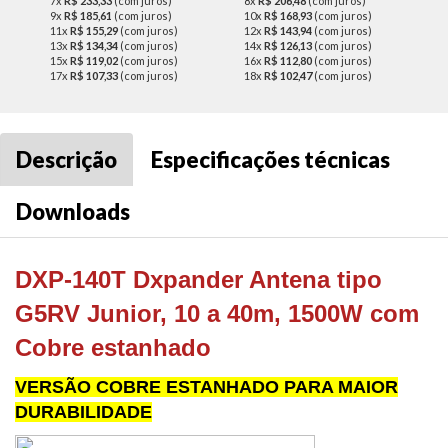
7x
R$ 233,33
(com juros)
8x
R$ 206,48
(com juros)
9x
R$ 185,61
(com juros)
10x
R$ 168,93
(com juros)
11x
R$ 155,29
(com juros)
12x
R$ 143,94
(com juros)
13x
R$ 134,34
(com juros)
14x
R$ 126,13
(com juros)
15x
R$ 119,02
(com juros)
16x
R$ 112,80
(com juros)
17x
R$ 107,33
(com juros)
18x
R$ 102,47
(com juros)
Descrição
Especificações técnicas
Downloads
DXP-140T Dxpander Antena tipo
G5RV Junior, 10 a 40m, 1500W com
Cobre estanhado
VERSÃO COBRE ESTANHADO PARA MAIOR
DURABILIDADE