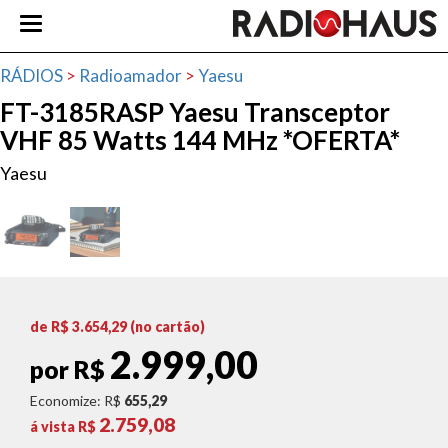
RÁDIOS
>
Radioamador
>
Yaesu
FT-3185RASP Yaesu Transceptor
VHF 85 Watts 144 MHz *OFERTA*
Yaesu
de R$
3.654,29
(no cartão)
2.999,00
por R$
Economize: R$
655,29
2.759,08
á vista R$