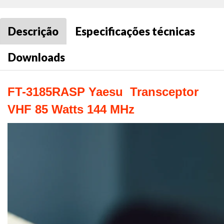
Descrição
Especificações técnicas
Downloads
FT-3185RASP Yaesu Transceptor
VHF 85 Watts 144 MHz