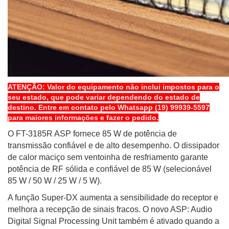
ATENÇÃO: Valor do equipamento não inclui impostos para o
seu estado, que pode variar dependendo do estado de
destino. Entre em contato pelo Whatsapp (19) 99939-5597
para maiores informações e fazer o pedido.
O FT-3185R ASP fornece 85 W de potência de
transmissão confiável e de alto desempenho. O dissipador
de calor maciço sem ventoinha de resfriamento garante
potência de RF sólida e confiável de 85 W (selecionável
85 W / 50 W / 25 W / 5 W).
A função Super-DX aumenta a sensibilidade do receptor e
melhora a recepção de sinais fracos. O novo ASP: Audio
Digital Signal Processing Unit também é ativado quando a