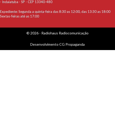
- Indaiatuba - SP - CEP 13340-480
Expediente: Segunda a quinta-feira das 8:30 as 12:00, das 13:30 as 18:00
Sextas-feiras até as 17:00
© 2026 - Radiohaus Radiocomunicação
Desenvolvimento
CG Propaganda