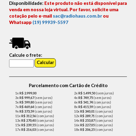
Disponibilidade:
Este produto não está disponível para
venda em nossa loja virtual. Por favor, solicite uma
cotação pelo e-mail
sac@radiohaus.com.br
ou
Whatsapp
(19) 99939-5597
Calcule o frete:
Parcelamento com Cartão de Crédito
1x
R$ 2.999,00
2x
R$ 1.499,50
(sem juros)
3x
R$ 999,67
(sem juros)
4x
R$ 749,75
(sem juros)
5x
R$ 599,80
(sem juros)
6x
R$ 541,74
(com juros)
7x
R$ 469,64
(com juros)
8x
R$ 415,59
(com juros)
9x
R$ 373,59
(com juros)
10x
R$ 340,01
(com juros)
11x
R$ 312,56
(com juros)
12x
R$ 289,71
(com juros)
13x
R$ 270,40
(com juros)
14x
R$ 253,87
(com juros)
15x
R$ 239,55
(com juros)
16x
R$ 227,05
(com juros)
17x
R$ 216,03
(com juros)
18x
R$ 206,25
(com juros)