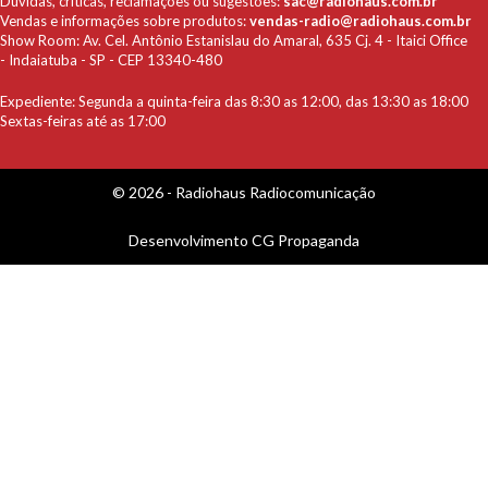
Dúvidas, críticas, reclamações ou sugestões:
sac@radiohaus.com.br
Vendas e informações sobre produtos:
vendas-radio@radiohaus.com.br
Show Room: Av. Cel. Antônio Estanislau do Amaral, 635 Cj. 4 - Itaici Office
- Indaiatuba - SP - CEP 13340-480
Expediente: Segunda a quinta-feira das 8:30 as 12:00, das 13:30 as 18:00
Sextas-feiras até as 17:00
© 2026 - Radiohaus Radiocomunicação
Desenvolvimento
CG Propaganda