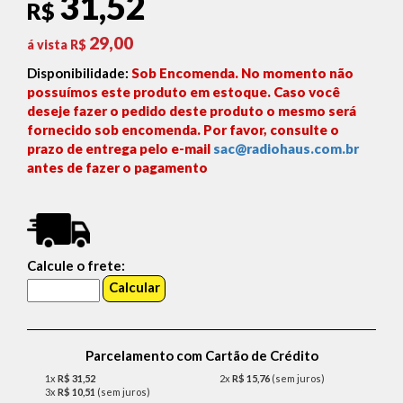
31,52
R$
29,00
á vista R$
Disponibilidade:
Sob Encomenda. No momento não
possuímos este produto em estoque. Caso você
deseje fazer o pedido deste produto o mesmo será
fornecido sob encomenda. Por favor, consulte o
prazo de entrega pelo e-mail
sac@radiohaus.com.br
antes de fazer o pagamento
Calcule o frete:
Parcelamento com Cartão de Crédito
1x
R$ 31,52
2x
R$ 15,76
(sem juros)
3x
R$ 10,51
(sem juros)