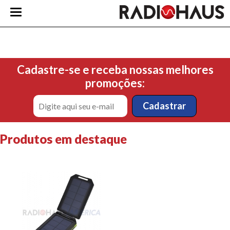
Cadastre-se e receba nossas melhores
promoções:
Produtos em destaque