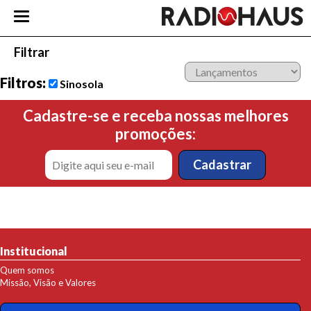
Filtrar
Filtros:
Sinosola
Cadastre-se e receba nossas melhores
promoções:
Institucional
Quem somos
Missão, Visão e Valores